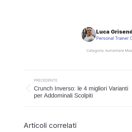
Luca Grisend
Personal Trainer 
Categoria:
Aumentare Mas
Naviga
PRECEDENTE
tra
Crunch Inverso: le 4 migliori Varianti
i
Post
per Addominali Scolpiti
post
precedente:
Articoli correlati