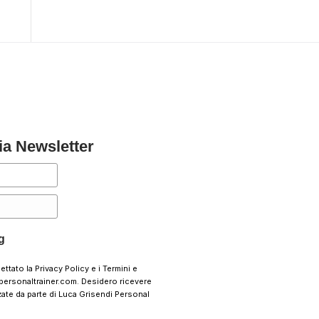
mia Newsletter
g
cettato la
Privacy Policy
e i
Termini e
personaltrainer.com. Desidero ricevere
ate da parte di Luca Grisendi Personal