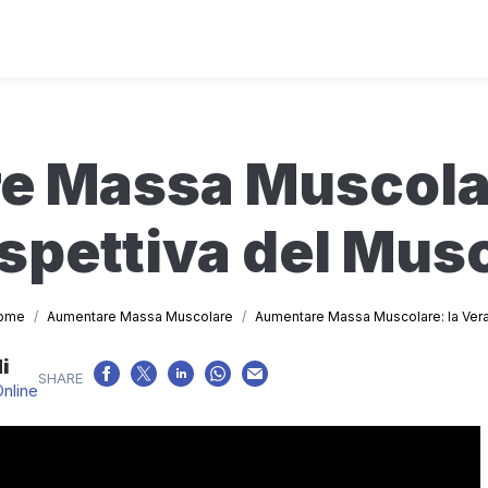
 Massa Muscolar
spettiva del Mus
u sei qui:
ome
Aumentare Massa Muscolare
Aumentare Massa Muscolare: la Ve
i
Online