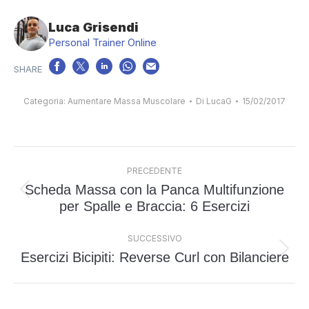
Luca Grisendi
Personal Trainer Online
Categoria:
Aumentare Massa Muscolare
Di
LucaG
15/02/2017
Naviga
PRECEDENTE
tra
Scheda Massa con la Panca Multifunzione
i
Post
per Spalle e Braccia: 6 Esercizi
post
precedente:
SUCCESSIVO
Esercizi Bicipiti: Reverse Curl con Bilanciere
Prossimo
post: