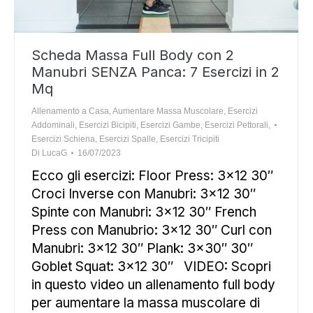
Scheda Massa Full Body con 2
Manubri SENZA Panca: 7 Esercizi in 2
Mq
Allenamento a Casa
,
Aumentare Massa Muscolare
,
Esercizi
Addominali
,
Esercizi Bicipiti
,
Esercizi Gambe
,
Esercizi Pettorali
,
Esercizi Schiena
,
Esercizi Spalle
,
Esercizi Tricipiti
Di
LucaG
16/07/2023
Ecco gli esercizi: Floor Press: 3×12 30″
Croci Inverse con Manubri: 3×12 30″
Spinte con Manubri: 3×12 30″ French
Press con Manubrio: 3×12 30″ Curl con
Manubri: 3×12 30″ Plank: 3×30″ 30″
Goblet Squat: 3×12 30″ VIDEO: Scopri
in questo video un allenamento full body
per aumentare la massa muscolare di