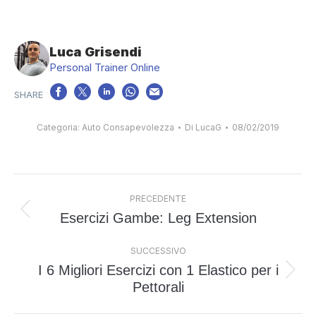
Luca Grisendi
Personal Trainer Online
Categoria:
Auto Consapevolezza
Di
LucaG
08/02/2019
Naviga
PRECEDENTE
tra
Esercizi Gambe: Leg Extension
Post
i
precedente:
post
SUCCESSIVO
I 6 Migliori Esercizi con 1 Elastico per i
Prossimo
Pettorali
post: