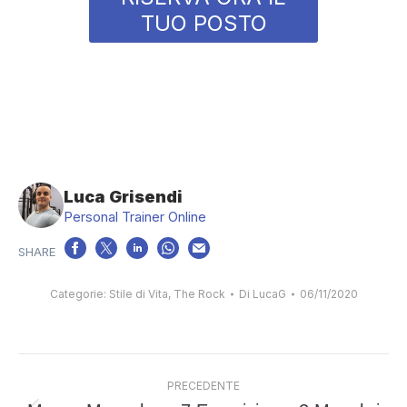
TUO POSTO
Luca Grisendi
Personal Trainer Online
Categorie:
Stile di Vita
,
The Rock
Di
LucaG
06/11/2020
Naviga
PRECEDENTE
tra