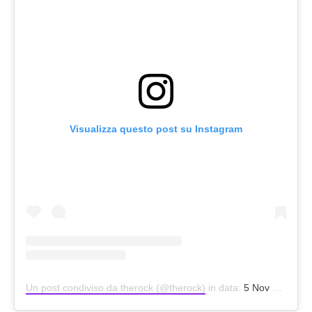
Visualizza questo post su Instagram
Un post condiviso da therock (@therock)
in data:
5 Nov 2020 alle ore 6:14 PST