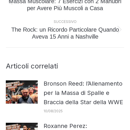
Massa Muscolare: 7 Esercizi con 2 Manubri
i
Post
per Avere Più Muscoli a Casa
post
precedente:
SUCCESSIVO
The Rock: un Ricordo Particolare Quando
Prossimo
Aveva 15 Anni a Nashville
post:
Articoli correlati
Bronson Reed: l’Allenamento
per la Massa di Spalle e
Braccia della Star della WWE
10/08/2025
Roxanne Perez: