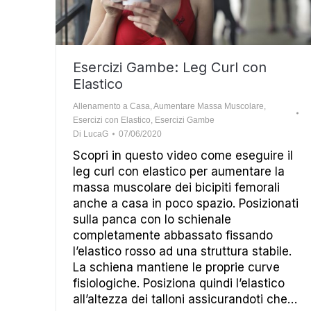
Esercizi Gambe: Leg Curl con
Elastico
Allenamento a Casa
,
Aumentare Massa Muscolare
,
Esercizi con Elastico
,
Esercizi Gambe
Di
LucaG
07/06/2020
Scopri in questo video come eseguire il
leg curl con elastico per aumentare la
massa muscolare dei bicipiti femorali
anche a casa in poco spazio. Posizionati
sulla panca con lo schienale
completamente abbassato fissando
l’elastico rosso ad una struttura stabile.
La schiena mantiene le proprie curve
fisiologiche. Posiziona quindi l’elastico
all’altezza dei talloni assicurandoti che…