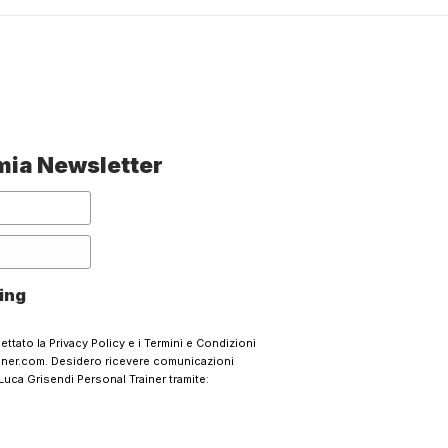
a mia Newsletter
ing
cettato la
Privacy Policy
e i
Termini e Condizioni
ainer.com. Desidero ricevere comunicazioni
Luca Grisendi Personal Trainer tramite: