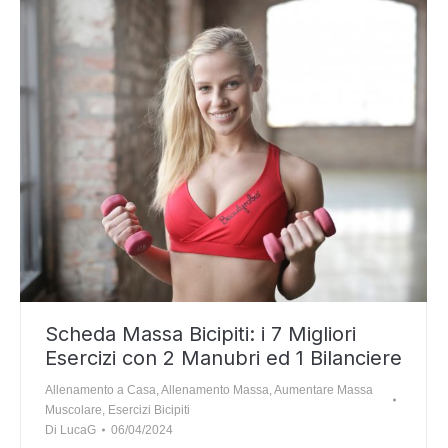
Scheda Massa Bicipiti: i 7 Migliori
Esercizi con 2 Manubri ed 1 Bilanciere
Allenamento a Casa
,
Allenamento Massa
,
Aumentare Massa
Muscolare
,
Esercizi Bicipiti
Di
LucaG
06/04/2024