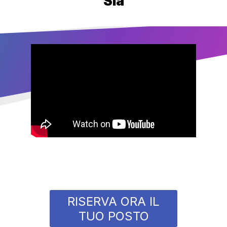
Sia
RISERVA ORA IL
TUO POSTO