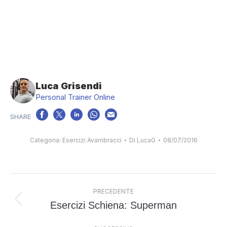
Luca Grisendi
Personal Trainer Online
Categoria:
Esercizi Avambracci
Di
LucaG
08/07/2016
Naviga
PRECEDENTE
tra
Esercizi Schiena: Superman
Post
i
precedente: