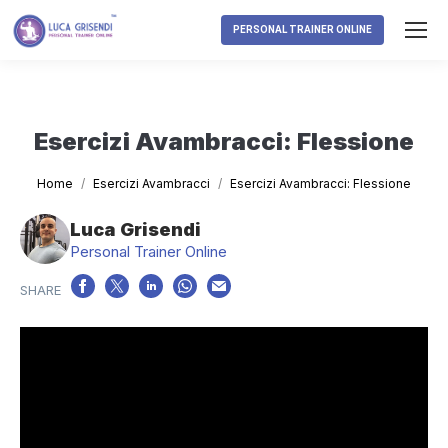
PERSONAL TRAINER ONLINE
Esercizi Avambracci: Flessione
Tu sei qui:
Home
Esercizi Avambracci
Esercizi Avambracci: Flessione
Luca Grisendi
Personal Trainer Online