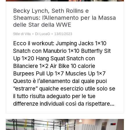
Becky Lynch, Seth Rollins e
Sheamus: l’Allenamento per la Massa
delle Star della WWE
Stile di Vita
Di
LucaG
13/01/2023
Ecco il workout: Jumping Jacks 1×10
Snatch con Manubrio 1×10 Butterfly Sit
Up 1×20 Hang Squat Snatch con
Bilanciere 1×2 Air Bike 10 calorie
Burpees Pull Up 1×7 Muscles Up 1×7
Questo è l’allenamento dal quale puoi
“estrarre” qualche esercizio utile solo se
il tutto risulta adeguato per le tue
differenze individuali così da rispettare…