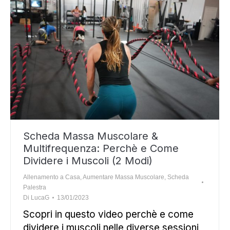
Scheda Massa Muscolare &
Multifrequenza: Perchè e Come
Dividere i Muscoli (2 Modi)
Allenamento a Casa
,
Aumentare Massa Muscolare
,
Scheda
Palestra
Di
LucaG
13/01/2023
Scopri in questo video perchè e come
dividere i muscoli nelle diverse sessioni