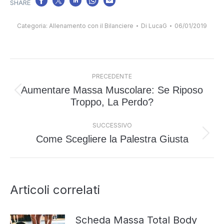
Categoria:
Allenamento con il Bilanciere
Di
LucaG
06/01/2019
Naviga
PRECEDENTE
tra
Aumentare Massa Muscolare: Se Riposo
i
Post
Troppo, La Perdo?
post
precedente:
SUCCESSIVO
Come Scegliere la Palestra Giusta
Prossimo
post:
Articoli correlati
Scheda Massa Total Body