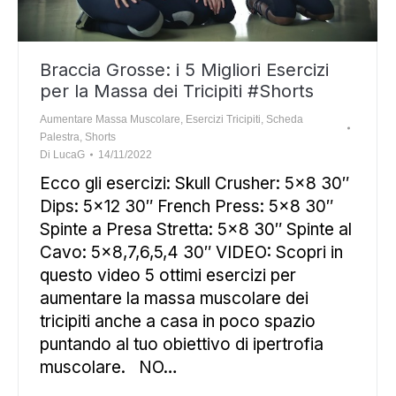
Braccia Grosse: i 5 Migliori Esercizi
per la Massa dei Tricipiti #Shorts
Aumentare Massa Muscolare
,
Esercizi Tricipiti
,
Scheda
Palestra
,
Shorts
Di
LucaG
14/11/2022
Ecco gli esercizi: Skull Crusher: 5×8 30″
Dips: 5×12 30″ French Press: 5×8 30″
Spinte a Presa Stretta: 5×8 30″ Spinte al
Cavo: 5×8,7,6,5,4 30″ VIDEO: Scopri in
questo video 5 ottimi esercizi per
aumentare la massa muscolare dei
tricipiti anche a casa in poco spazio
puntando al tuo obiettivo di ipertrofia
muscolare. NO…