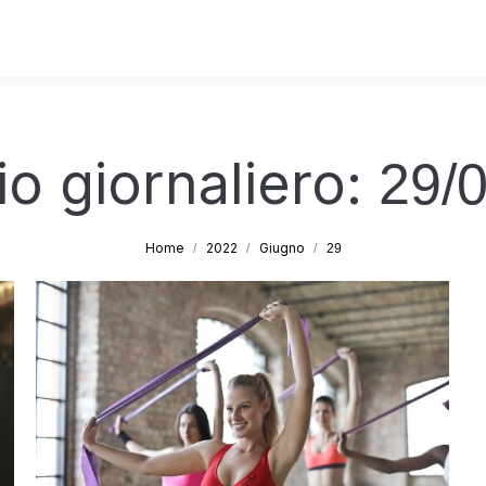
io giornaliero:
29/
Tu sei qui:
Home
2022
Giugno
29