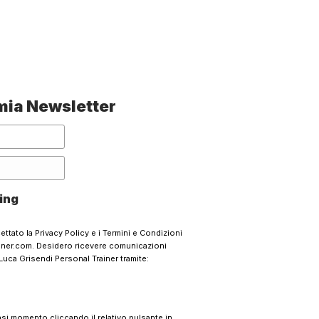
a mia Newsletter
ing
cettato la
Privacy Policy
e i
Termini e Condizioni
ainer.com. Desidero ricevere comunicazioni
Luca Grisendi Personal Trainer tramite:
iasi momento cliccando il relativo pulsante in