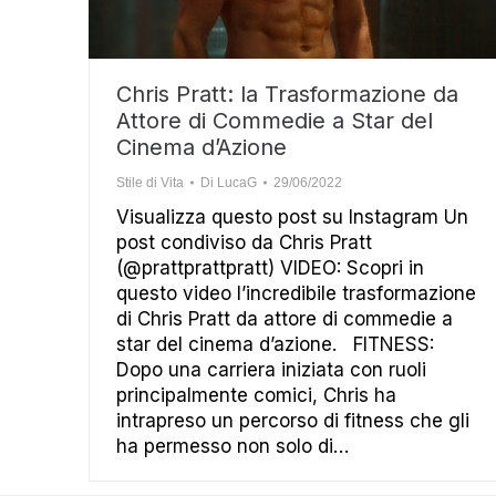
Chris Pratt: la Trasformazione da
Attore di Commedie a Star del
Cinema d’Azione
Stile di Vita
Di
LucaG
29/06/2022
Visualizza questo post su Instagram Un
post condiviso da Chris Pratt
(@prattprattpratt) VIDEO: Scopri in
questo video l’incredibile trasformazione
di Chris Pratt da attore di commedie a
star del cinema d’azione. FITNESS:
Dopo una carriera iniziata con ruoli
principalmente comici, Chris ha
intrapreso un percorso di fitness che gli
ha permesso non solo di…