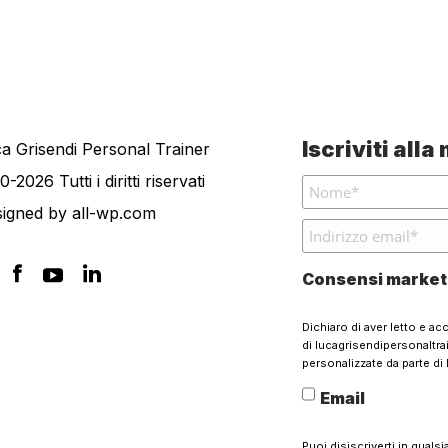
Iscriviti all
a Grisendi Personal Trainer
0-2026 Tutti i diritti riservati
signed by
all-wp.com
Consensi market
Dichiaro di aver letto e ac
di lucagrisendipersonaltr
personalizzate da parte di 
Email
Puoi disiscriverti in quals