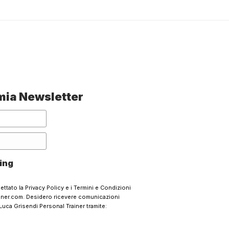
a mia Newsletter
ing
cettato la
Privacy Policy
e i
Termini e Condizioni
ainer.com. Desidero ricevere comunicazioni
Luca Grisendi Personal Trainer tramite: