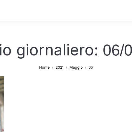
io giornaliero:
06/
Tu sei qui:
Home
2021
Maggio
06