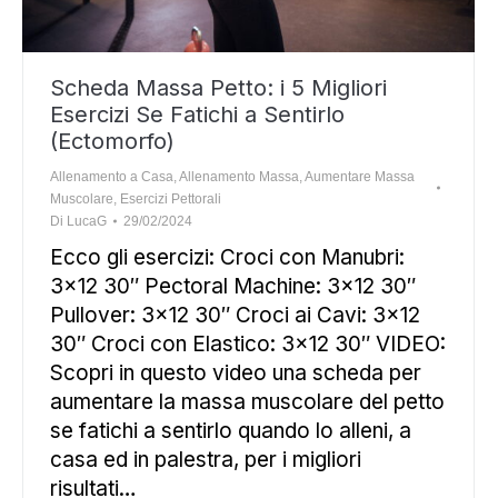
Scheda Massa Petto: i 5 Migliori
Esercizi Se Fatichi a Sentirlo
(Ectomorfo)
Allenamento a Casa
,
Allenamento Massa
,
Aumentare Massa
Muscolare
,
Esercizi Pettorali
Di
LucaG
29/02/2024
Ecco gli esercizi: Croci con Manubri:
3×12 30″ Pectoral Machine: 3×12 30″
Pullover: 3×12 30″ Croci ai Cavi: 3×12
30″ Croci con Elastico: 3×12 30″ VIDEO:
Scopri in questo video una scheda per
aumentare la massa muscolare del petto
se fatichi a sentirlo quando lo alleni, a
casa ed in palestra, per i migliori
risultati…