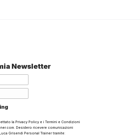
a mia Newsletter
ing
cettato la
Privacy Policy
e i
Termini e Condizioni
ainer.com. Desidero ricevere comunicazioni
Luca Grisendi Personal Trainer tramite: