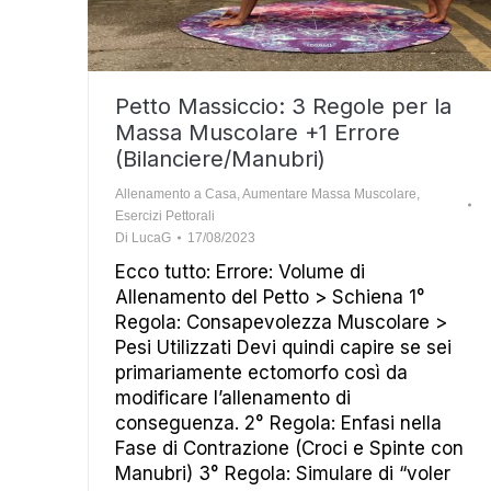
Petto Massiccio: 3 Regole per la
Massa Muscolare +1 Errore
(Bilanciere/Manubri)
Allenamento a Casa
,
Aumentare Massa Muscolare
,
Esercizi Pettorali
Di
LucaG
17/08/2023
Ecco tutto: Errore: Volume di
Allenamento del Petto > Schiena 1°
Regola: Consapevolezza Muscolare >
Pesi Utilizzati Devi quindi capire se sei
primariamente ectomorfo così da
modificare l’allenamento di
conseguenza. 2° Regola: Enfasi nella
Fase di Contrazione (Croci e Spinte con
Manubri) 3° Regola: Simulare di “voler