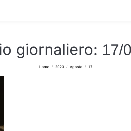
io giornaliero:
17/
Tu sei qui:
Home
2023
Agosto
17