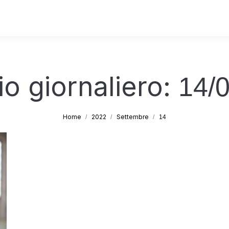
io giornaliero:
14/
Tu sei qui:
Home
2022
Settembre
14