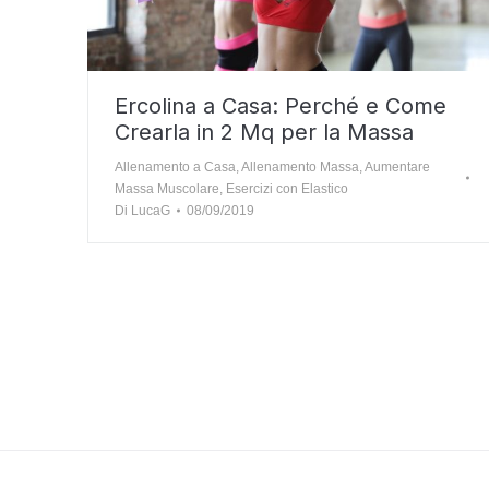
Ercolina a Casa: Perché e Come
Crearla in 2 Mq per la Massa
Allenamento a Casa
,
Allenamento Massa
,
Aumentare
Massa Muscolare
,
Esercizi con Elastico
Di
LucaG
08/09/2019