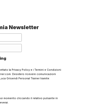
a mia Newsletter
ing
cettato la
Privacy Policy
e i
Termini e Condizioni
ainer.com. Desidero ricevere comunicazioni
Luca Grisendi Personal Trainer tramite:
iasi momento cliccando il relativo pulsante in
ceverai.