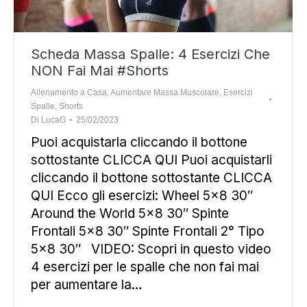
Scheda Massa Spalle: 4 Esercizi Che
NON Fai Mai #Shorts
Allenamento a Casa
,
Aumentare Massa Muscolare
,
Esercizi
Spalle
,
Shorts
Di
LucaG
25/02/2023
Puoi acquistarla cliccando il bottone
sottostante CLICCA QUI Puoi acquistarli
cliccando il bottone sottostante CLICCA
QUI Ecco gli esercizi: Wheel 5×8 30″
Around the World 5×8 30″ Spinte
Frontali 5×8 30″ Spinte Frontali 2° Tipo
5×8 30″ VIDEO: Scopri in questo video
4 esercizi per le spalle che non fai mai
per aumentare la…