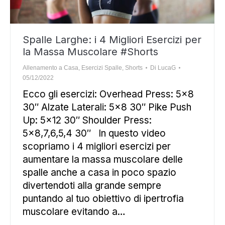
Spalle Larghe: i 4 Migliori Esercizi per
la Massa Muscolare #Shorts
Allenamento a Casa
,
Esercizi Spalle
,
Shorts
Di
LucaG
05/12/2022
Ecco gli esercizi: Overhead Press: 5×8
30″ Alzate Laterali: 5×8 30″ Pike Push
Up: 5×12 30″ Shoulder Press:
5×8,7,6,5,4 30″ In questo video
scopriamo i 4 migliori esercizi per
aumentare la massa muscolare delle
spalle anche a casa in poco spazio
divertendoti alla grande sempre
puntando al tuo obiettivo di ipertrofia
muscolare evitando a…