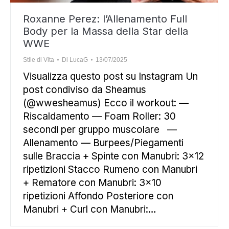
Roxanne Perez: l’Allenamento Full
Body per la Massa della Star della
WWE
Stile di Vita
Di
LucaG
13/07/2025
Visualizza questo post su Instagram Un
post condiviso da Sheamus
(@wwesheamus) Ecco il workout: —
Riscaldamento — Foam Roller: 30
secondi per gruppo muscolare —
Allenamento — Burpees/Piegamenti
sulle Braccia + Spinte con Manubri: 3×12
ripetizioni Stacco Rumeno con Manubri
+ Rematore con Manubri: 3×10
ripetizioni Affondo Posteriore con
Manubri + Curl con Manubri:…