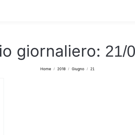
io giornaliero:
21/
Tu sei qui:
Home
2018
Giugno
21